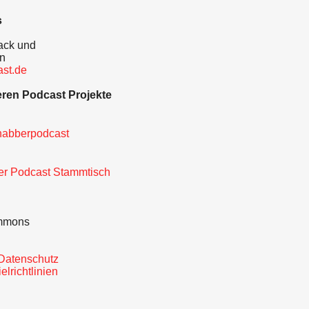
s
back und
an
st.de
ren Podcast Projekte
nabberpodcast
er Podcast Stammtisch
ommons
Datenschutz
lrichtlinien