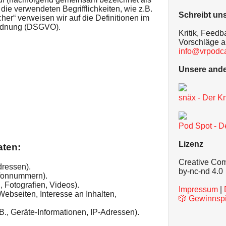
 die verwendeten Begrifflichkeiten, wie z.B.
Schreibt un
cher“ verweisen wir auf die Definitionen im
ordnung (DSGVO).
Kritik, Feed
Vorschläge 
info@vrpodca
Unsere ande
snäx - Der K
Pod Spot - D
Lizenz
aten:
Creative C
dressen).
by-nc-nd 4.0
lefonnummern).
, Fotografien, Videos).
Impressum
|
Webseiten, Interesse an Inhalten,
🎲 Gewinnspie
., Geräte-Informationen, IP-Adressen).