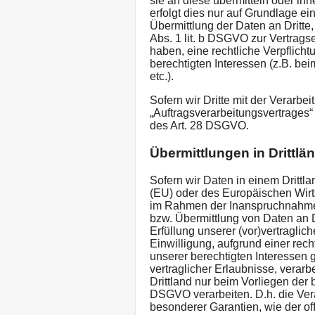
sie an diese übermitteln oder ihn
erfolgt dies nur auf Grundlage ei
Übermittlung der Daten an Dritte,
Abs. 1 lit. b DSGVO zur Vertragserf
haben, eine rechtliche Verpflicht
berechtigten Interessen (z.B. be
etc.).
Sofern wir Dritte mit der Verarb
„Auftragsverarbeitungsvertrages“
des Art. 28 DSGVO.
Übermittlungen in Drittlä
Sofern wir Daten in einem Drittl
(EU) oder des Europäischen Wirt
im Rahmen der Inanspruchnahme 
bzw. Übermittlung von Daten an Dr
Erfüllung unserer (vor)vertraglich
Einwilligung, aufgrund einer rech
unserer berechtigten Interessen g
vertraglicher Erlaubnisse, verarb
Drittland nur beim Vorliegen der 
DSGVO verarbeiten. D.h. die Vera
besonderer Garantien, wie der off